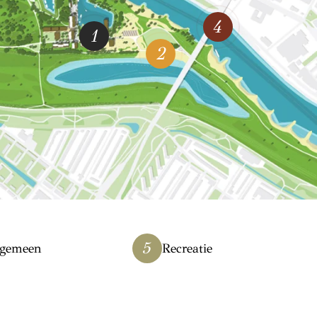
4
1
2
5
lgemeen
Recreatie