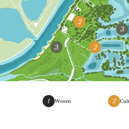
2
3
3
2
1
2
Wonen
Cul