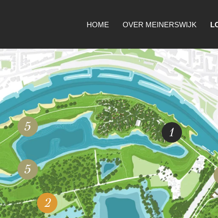
HOME
OVER MEINERSWIJK
L
5
1
5
2