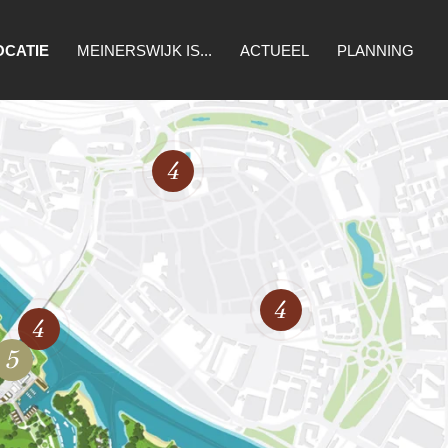
OCATIE
MEINERSWIJK IS...
ACTUEEL
PLANNING
WONEN
NATUUR
4
CULTUUR
ONDERNEMEN
RECREATIE
4
4
5