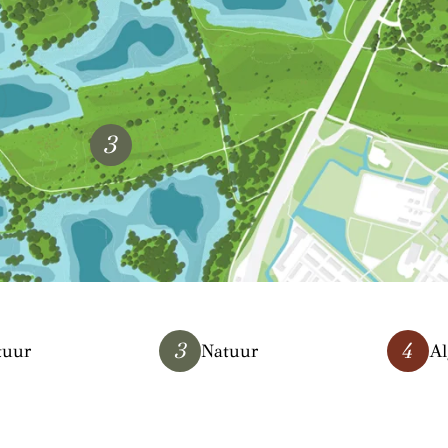
3
3
4
tuur
Natuur
A