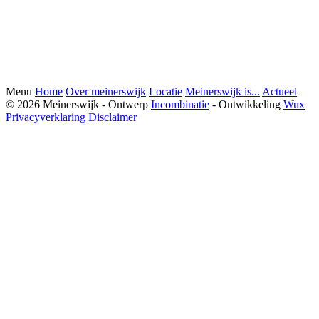
Menu
Home
Over meinerswijk
Locatie
Meinerswijk is...
Actueel
© 2026 Meinerswijk - Ontwerp
Incombinatie
- Ontwikkeling
Wux
Privacyverklaring
Disclaimer