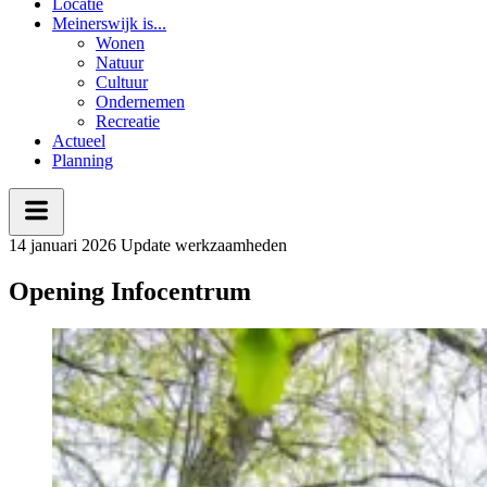
Locatie
Meinerswijk is...
Wonen
Natuur
Cultuur
Ondernemen
Recreatie
Actueel
Planning
14 januari 2026
Update werkzaamheden
Opening Infocentrum