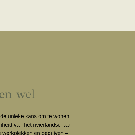
ien wel
 de unieke kans om te wonen
eid van het rivierlandschap
ve werkplekken en bedrijven –