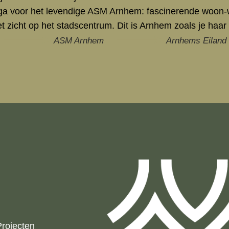
f ga voor het levendige ASM Arnhem: fascinerende woon-w
t zicht op het stadscentrum. Dit is Arnhem zoals je haar n
ASM Arnhem
Arnhems Eiland
Projecten