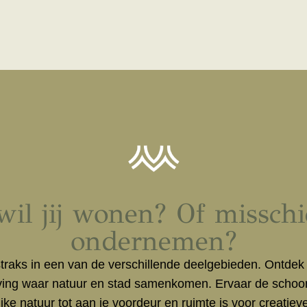
il jij wonen? Of missch
ondernemen?
raks in een van de verschillende deelgebieden. Ontdek
ing waar natuur en stad samenkomen. Ervaar de schoonh
ke natuur tot aan je voordeur en ruimte is voor creatie