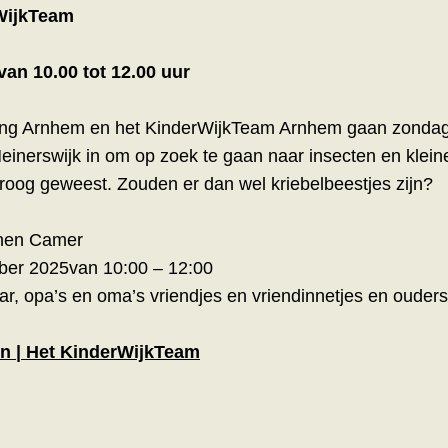
WijkTeam
an 10.00 tot 12.00 uur
ling Arnhem en het KinderWijkTeam Arnhem gaan zonda
einerswijk in om op zoek te gaan naar insecten en klein
g droog geweest. Zouden er dan wel kriebelbeestjes zijn?
enen Camer
er 2025van 10:00 – 12:00
ar, opa’s en oma’s vriendjes en vriendinnetjes en ouders
en | Het KinderWijkTeam