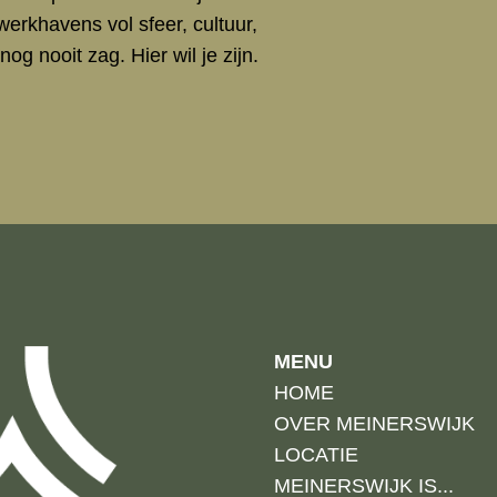
erkhavens vol sfeer, cultuur,
og nooit zag. Hier wil je zijn.
MENU
HOME
OVER MEINERSWIJK
LOCATIE
MEINERSWIJK IS...