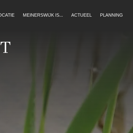
OCATIE
MEINERSWIJK IS...
ACTUEEL
PLANNING
WONEN
NATUUR
ET
CULTUUR
ONDERNEMEN
RECREATIE