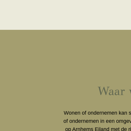
Waar w
Wonen of ondernemen kan st
of ondernemen in een omgev
op Arnhems Eiland met de rij