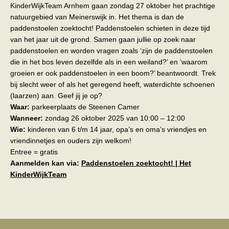
KinderWijkTeam Arnhem gaan zondag 27 oktober het prachtige
natuurgebied van Meinerswijk in. Het thema is dan de
paddenstoelen zoektocht! Paddenstoelen schieten in deze tijd
van het jaar uit de grond. Samen gaan jullie op zoek naar
paddenstoelen en worden vragen zoals ‘zijn de paddenstoelen
die in het bos leven dezelfde als in een weiland?’ en ‘waarom
groeien er ook paddenstoelen in een boom?’ beantwoordt. Trek
bij slecht weer of als het geregend heeft, waterdichte schoenen
(laarzen) aan. Geef jij je op?
Waar:
parkeerplaats de Steenen Camer
Wanneer:
zondag 26 oktober 2025 van 10:00 – 12:00
Wie:
kinderen van 6 t/m 14 jaar, opa’s en oma’s vriendjes en
vriendinnetjes en ouders zijn welkom!
Entree = gratis
Aanmelden kan via:
Paddenstoelen zoektocht! | Het
KinderWijkTeam