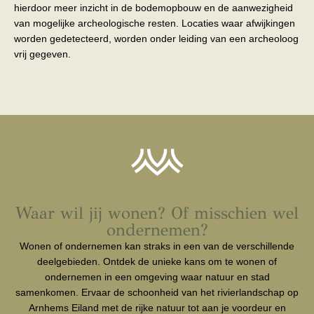
hierdoor meer inzicht in de bodemopbouw en de aanwezigheid
van mogelijke archeologische resten. Locaties waar afwijkingen
worden gedetecteerd, worden onder leiding van een archeoloog
vrij gegeven.
Waar wil jij wonen? Of misschien wel
ondernemen?
Wonen of ondernemen kan straks in een van de verschillende
deelgebieden. Ontdek de unieke kans om te wonen of
ondernemen in een omgeving waar natuur en stad
samenkomen. Ervaar de schoonheid van het rivierlandschap op
Arnhems Eiland met de rijke natuur tot aan je voordeur en